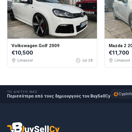
Volkswagen Golf 2009
Mazda 2 2
€10,500
€11,700
Limassol
Jul 28
Limassol
ΤΟ ΔΊΚΤΥΌ ΜΑΣ
CypInf
Περισσότερα από τους δημιουργούς του BuySellCy