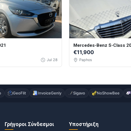
021
Mercedes-Benz S-Class 2
€11,900
Jul 28
Paphos
o
GeoFlit
InvoiceGenly
Sigavo
NoShowBee
Γρήγοροι Σύνδεσμοι
Υποστήριξη