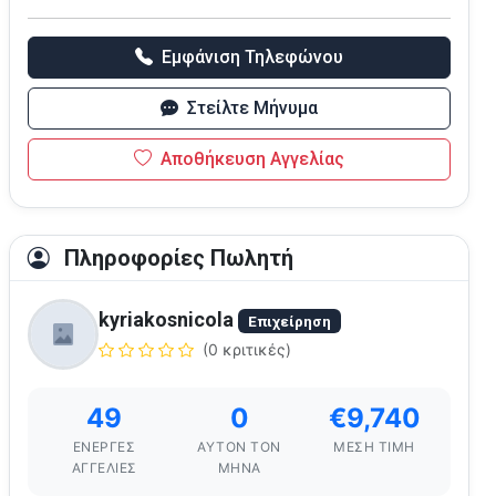
Εμφάνιση Τηλεφώνου
Στείλτε Μήνυμα
Αποθήκευση Αγγελίας
Πληροφορίες Πωλητή
kyriakosnicola
Επιχείρηση
(0 κριτικές)
49
0
€9,740
ΕΝΕΡΓΈΣ
ΑΥΤΌΝ ΤΟΝ
ΜΈΣΗ ΤΙΜΉ
ΑΓΓΕΛΊΕΣ
ΜΉΝΑ