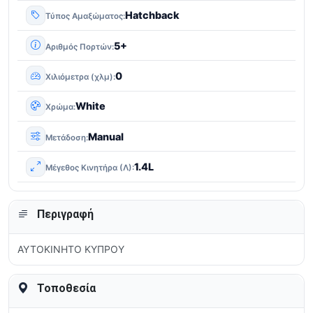
Hatchback
Τύπος Αμαξώματος
5+
Αριθμός Πορτών
0
Χιλιόμετρα (χλμ)
White
Χρώμα
Manual
Μετάδοση
1.4L
Μέγεθος Κινητήρα (Λ)
Περιγραφή
ΑΥΤΟΚΙΝΗΤΟ ΚΥΠΡΟΥ
Τοποθεσία