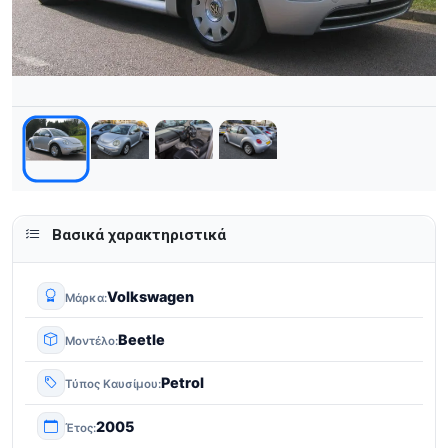
Βασικά χαρακτηριστικά
Volkswagen
Μάρκα
Beetle
Μοντέλο
Petrol
Τύπος Καυσίμου
2005
Έτος