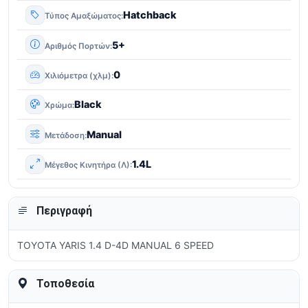
Hatchback
Τύπος Αμαξώματος
5+
Αριθμός Πορτών
0
Χιλιόμετρα (χλμ)
Black
Χρώμα
Manual
Μετάδοση
1.4L
Μέγεθος Κινητήρα (Λ)
Περιγραφή
TOYOTA YARIS 1.4 D-4D MANUAL 6 SPEED
Τοποθεσία