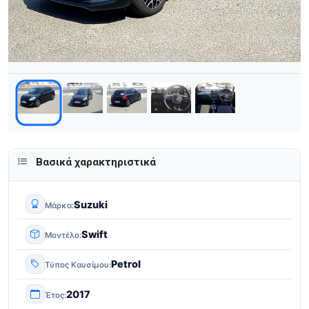
Βασικά χαρακτηριστικά
Suzuki
Μάρκα
Swift
Μοντέλο
Petrol
Τύπος Καυσίμου
2017
Έτος