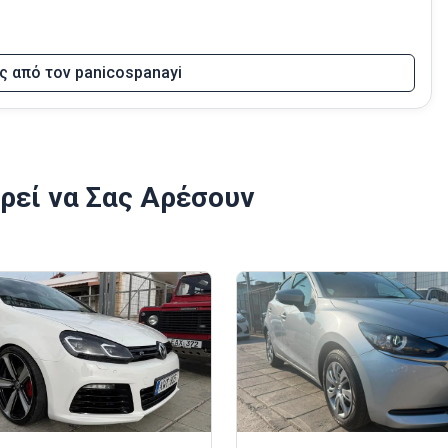
ες από τον panicospanayi
ρεί να Σας Αρέσουν