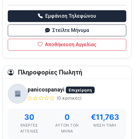
Εμφάνιση Τηλεφώνου
Στείλτε Μήνυμα
Αποθήκευση Αγγελίας
Πληροφορίες Πωλητή
panicospanayi
Επιχείρηση
(0 κριτικές)
30
0
€11,763
ΕΝΕΡΓΈΣ
ΑΥΤΌΝ ΤΟΝ
ΜΈΣΗ ΤΙΜΉ
ΑΓΓΕΛΊΕΣ
ΜΉΝΑ