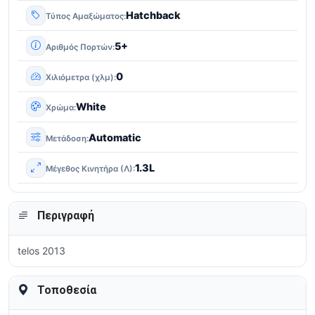
Hatchback
Τύπος Αμαξώματος
5+
Αριθμός Πορτών
0
Χιλιόμετρα (χλμ)
White
Χρώμα
Automatic
Μετάδοση
1.3L
Μέγεθος Κινητήρα (Λ)
Περιγραφή
telos 2013
Τοποθεσία