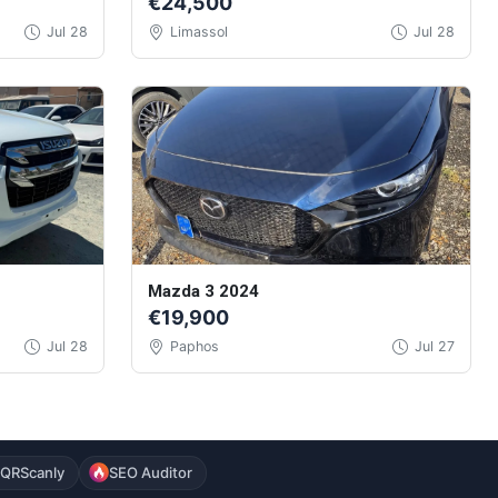
€24,500
Jul 28
Limassol
Jul 28
Mazda 3 2024
€19,900
Jul 28
Paphos
Jul 27
QRScanly
SEO Auditor