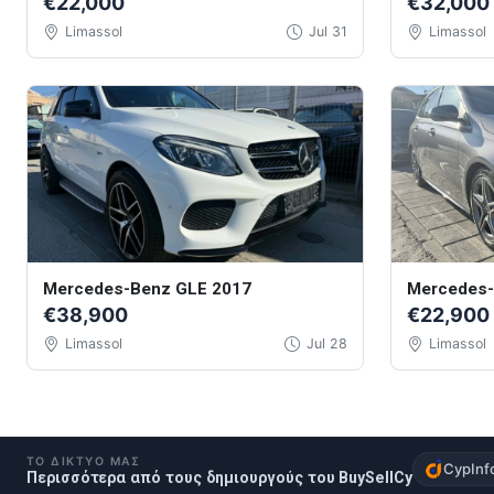
€22,000
€32,000
Limassol
Jul 31
Limassol
Mercedes-Benz GLE 2017
Mercedes-
€38,900
€22,900
Limassol
Jul 28
Limassol
ΤΟ ΔΊΚΤΥΌ ΜΑΣ
CypInf
Περισσότερα από τους δημιουργούς του BuySellCy