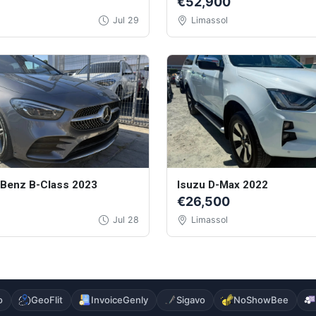
€52,900
Jul 29
Limassol
Benz B-Class 2023
Isuzu D-Max 2022
€26,500
Jul 28
Limassol
o
GeoFlit
InvoiceGenly
Sigavo
NoShowBee