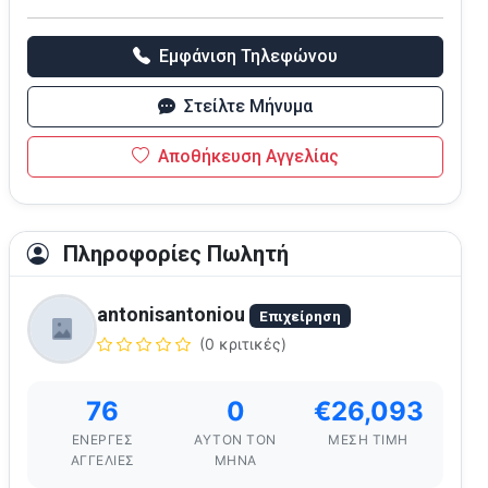
Εμφάνιση Τηλεφώνου
Στείλτε Μήνυμα
Αποθήκευση Αγγελίας
Πληροφορίες Πωλητή
antonisantoniou
Επιχείρηση
(0 κριτικές)
76
0
€26,093
ΕΝΕΡΓΈΣ
ΑΥΤΌΝ ΤΟΝ
ΜΈΣΗ ΤΙΜΉ
ΑΓΓΕΛΊΕΣ
ΜΉΝΑ