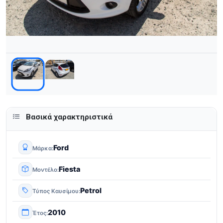
Βασικά χαρακτηριστικά
Ford
Μάρκα
Fiesta
Μοντέλο
Petrol
Τύπος Καυσίμου
2010
Έτος