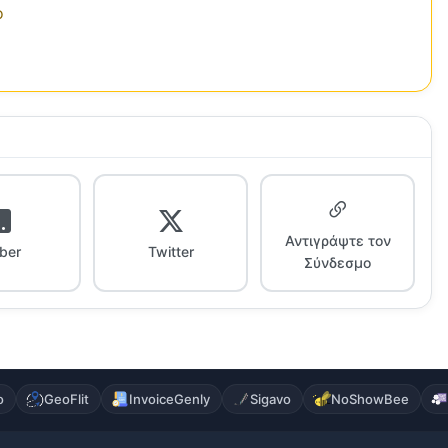
ο
Αντιγράψτε τον
iber
Twitter
Σύνδεσμο
o
GeoFlit
InvoiceGenly
Sigavo
NoShowBee